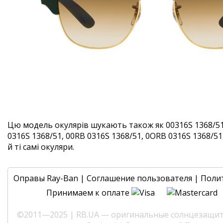
Цю модель окулярів шукають також як 00316S 1368/51
0316S 1368/51, 00RB 0316S 1368/51, 0ORB 0316S 1368/51
й ті самі окуляри.
Оправы Ray-Ban
|
Соглашение пользователя
|
Поли
Принимаем к оплате
©2011—2025 | RB.UA — оригинальные солнцезащитн