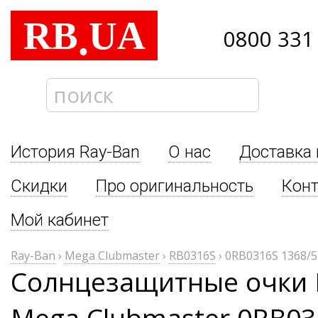
RB
UA
.
0800 331
История Ray-Ban
О нас
Доставка 
Скидки
Про оригинальность
Кон
Мой кабинет
Ray-Ban
›
Mega Clubmaster
›
RB0316S
›
0RB0316S 1368/5
Солнцезащитные очки 
Mega Clubmaster 0RB03