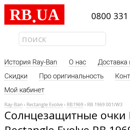
RB
UA
.
0800 331
История Ray-Ban
О нас
Доставка 
Скидки
Про оригинальность
Кон
Мой кабинет
Ray-Ban
›
Rectangle Evolve
›
RB1969
›
RB 1969 001/W3
Солнцезащитные очки 
Rectangle Evolve RB 19