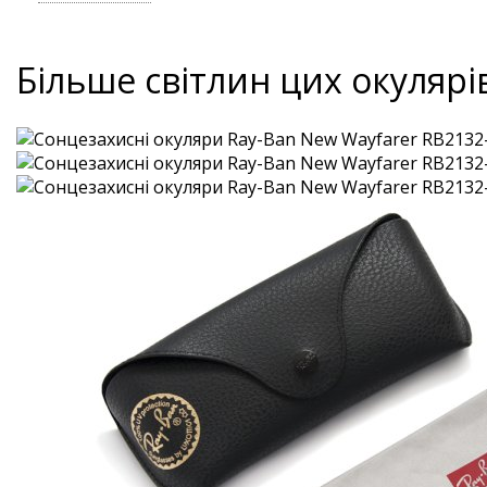
Більше світлин цих окулярі