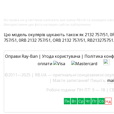
Всі права на ці світлини належать магазину RB.UA та захищені за
Використання цих фото на інших сайтах заборонено.
Цю модель окулярів шукають також як 2132 757/51, 0R
757/51, 0RB 2132 757/51, ORB 2132 757/51, RB213275751. 
Оправи Ray-Ban
|
Угода користувача
|
Політика конф
оплати
©2011—2025 | RB.UA — оригінальні сонцезахисні окуля
| Маєте запитання? Пишіть:
mai
Робочі години: ПН-ПТ: 9 — 18 | СБ
Нд
Пн
Вт
Ср
Чт
Пт
Сб