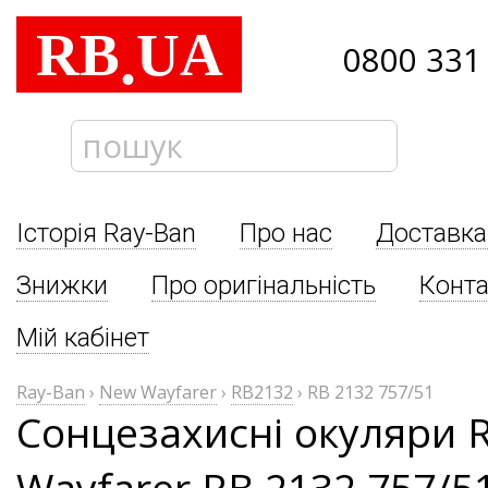
RB
UA
.
0800 331
Історія Ray-Ban
Про нас
Доставка
Знижки
Про оригінальність
Конта
Мій кабінет
Ray-Ban
›
New Wayfarer
›
RB2132
›
RB 2132 757/51
Сонцезахисні окуляри 
Wayfarer RB 2132 757/5