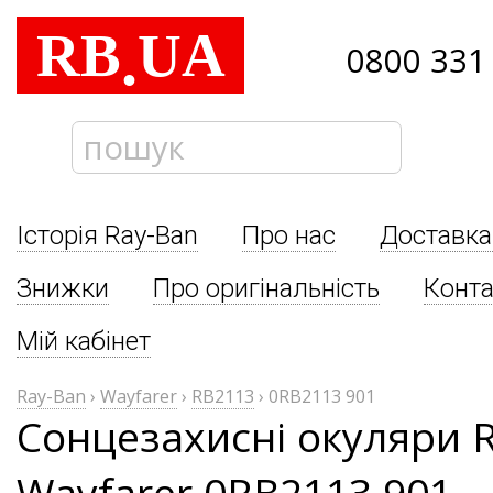
RB
UA
.
0800 331
Історія Ray-Ban
Про нас
Доставка
Знижки
Про оригінальність
Конта
Мій кабінет
Ray-Ban
›
Wayfarer
›
RB2113
›
0RB2113 901
Сонцезахисні окуляри 
Wayfarer 0RB2113 901