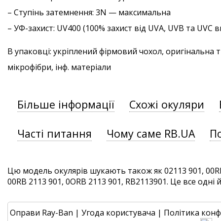
–
Ступінь затемнення
: 3N — максимальна
–
УФ-захист
: UV400 (100% захист від UVA, UVB та UVC
В упаковці: укріплений фірмовий чохол, оригінальна 
мікрофібри, інф. матеріали
Більше інформації
Схожі окуляри
Часті питання
Чому саме RB.UA
П
Цю модель окулярів шукають також як 02113 901, 00RB
00RB 2113 901, 0ORB 2113 901, RB2113901. Це все одні й 
Оправи Ray-Ban
|
Угода користувача
|
Політика конф