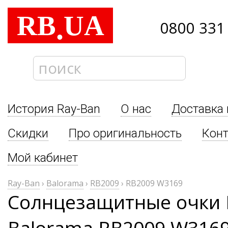
RB
UA
.
0800 331
История Ray-Ban
О нас
Доставка 
Скидки
Про оригинальность
Кон
Мой кабинет
Ray-Ban
›
Balorama
›
RB2009
›
RB2009 W3169
Солнцезащитные очки 
Balorama RB2009 W316