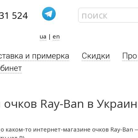
31 524
ua
|
en
ставка и примерка
Скидки
Про
бинет
 очков Ray-Ban в Украи
 каком-то интернет-магазине очков Ray-Ban — 
у нет В)