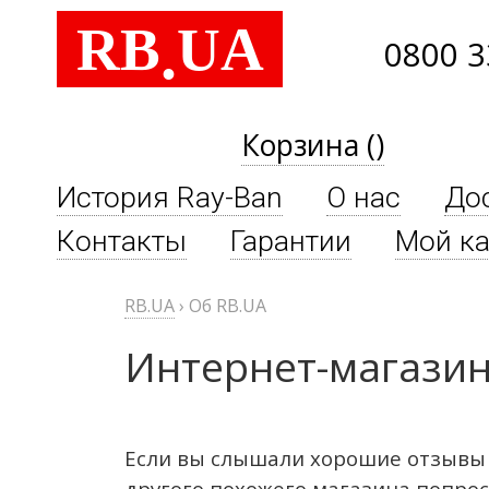
RB
UA
.
0800 3
Корзина ()
История Ray-Ban
О нас
До
Контакты
Гарантии
Мой ка
RB.UA
›
Об RB.UA
Интернет-магазин
Если вы слышали хорошие отзывы о
другого похожего магазина попрост