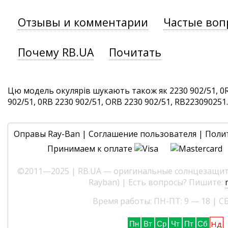
Отзывы и комментарии
Частые воп
Почему RB.UA
Почитать
Цю модель окулярів шукають також як 2230 902/51, 0R
902/51, 0RB 2230 902/51, ORB 2230 902/51, RB223090251. 
Оправы Ray-Ban
|
Соглашение пользователя
|
Поли
Принимаем к оплате
©2011—2025 | RB.UA — оригинальные солнцезащитн
Rayban) | Есть вопросы? Пишите:
Время работы: ПН-ПТ: 9 — 18 | СБ
Нд
Пн
Вт
Ср
Чт
Пт
Сб