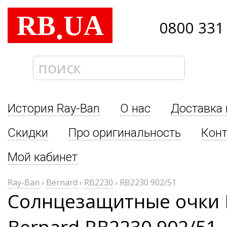
RB
UA
.
0800 331
История Ray-Ban
О нас
Доставка 
Скидки
Про оригинальность
Кон
Мой кабинет
Ray-Ban
›
Bernard
›
RB2230
›
RB2230 902/51
Солнцезащитные очки 
Bernard RB2230 902/51