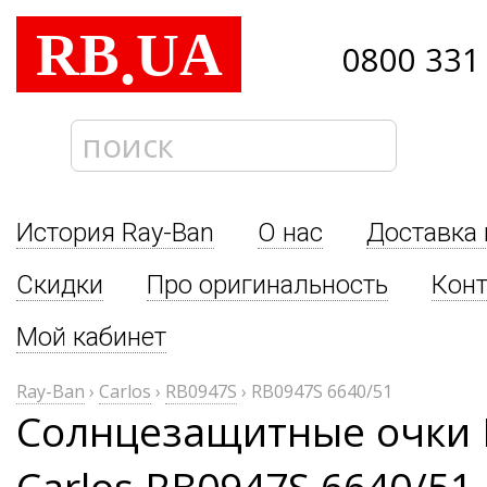
RB
UA
.
0800 331
История Ray-Ban
О нас
Доставка 
Скидки
Про оригинальность
Кон
Мой кабинет
Ray-Ban
›
Carlos
›
RB0947S
›
RB0947S 6640/51
Солнцезащитные очки 
Carlos RB0947S 6640/51