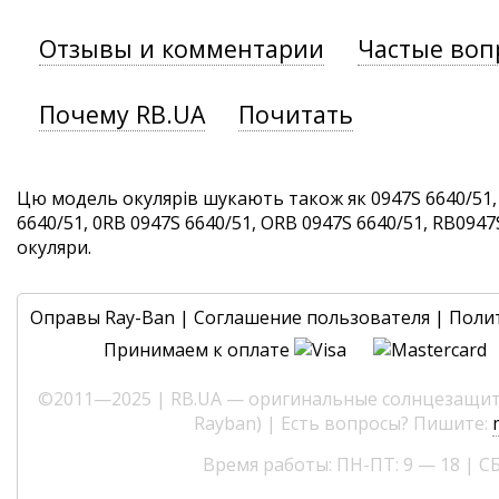
Отзывы и комментарии
Частые воп
Почему RB.UA
Почитать
Цю модель окулярів шукають також як 0947S 6640/51,
6640/51, 0RB 0947S 6640/51, ORB 0947S 6640/51, RB0947S
окуляри.
Оправы Ray-Ban
|
Соглашение пользователя
|
Поли
Принимаем к оплате
©2011—2025 | RB.UA — оригинальные солнцезащитн
Rayban) | Есть вопросы? Пишите:
Время работы: ПН-ПТ: 9 — 18 | СБ