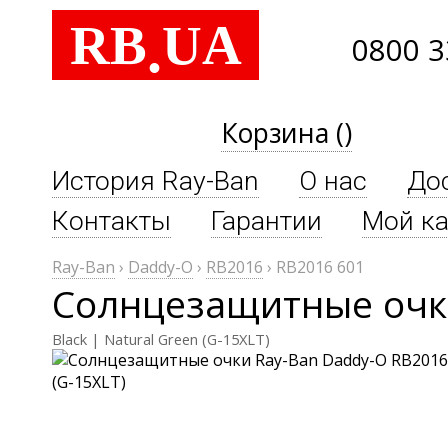
RB
UA
.
0800 3
Корзина ()
История Ray-Ban
О нас
До
Контакты
Гарантии
Мой ка
Ray-Ban
›
Daddy-O
›
RB2016
›
RB2016 601
Солнцезащитные очки
Black | Natural Green (G-15XLT)