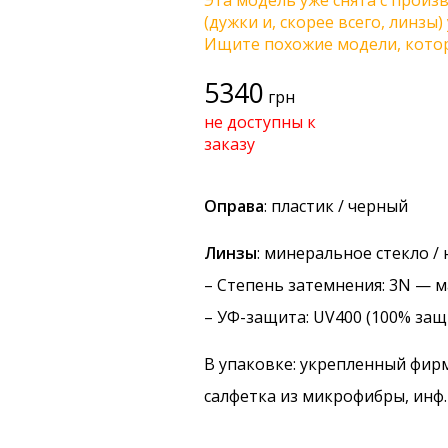
Эта модель уже снята с произв
(дужки и, скорее всего, линзы
Ищите похожие модели, котор
5340
грн
не доступны к
заказу
Оправа
: пластик / черный
Линзы
: минеральное стекло /
–
Степень затемнения
: 3N — 
–
УФ-защита
: UV400 (100% защ
В упаковке: укрепленный фир
салфетка из микрофибры, инф