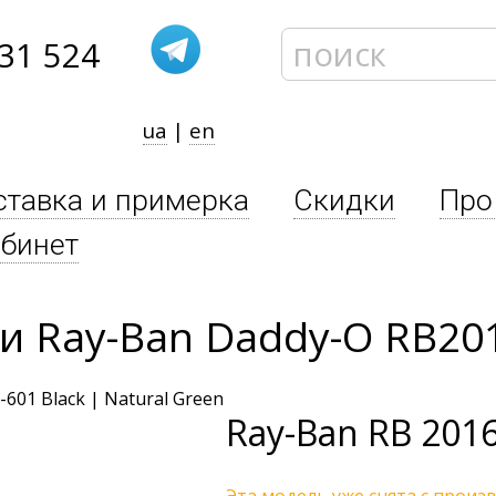
31 524
ua
|
en
ставка и примерка
Скидки
Про
бинет
 Ray-Ban Daddy-O RB20
Ray-Ban
RB 2016