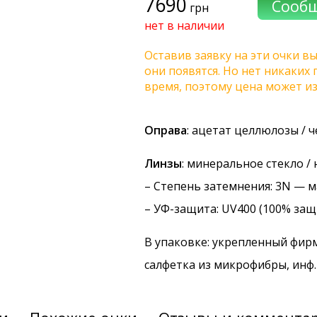
7690
грн
нет в наличии
Оставив заявку на эти очки вы
они появятся. Но нет никаких
время, поэтому цена может и
Оправа
: ацетат целлюлозы / 
Линзы
: минеральное стекло /
–
Степень затемнения
: 3N — 
–
УФ-защита
: UV400 (100% защ
В упаковке: укрепленный фир
салфетка из микрофибры, инф