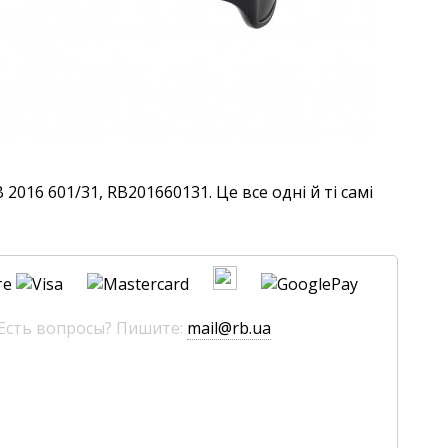
016 601/31, RB201660131. Це все одні й ті самі
те
 Есть вопросы? Пишите:
mail@rb.ua