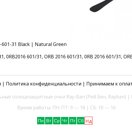
 0RB2016 601/31, ORB 2016 601/31, 0RB 2016 601/31, ORB 2
я
|
Политика конфиденциальности
| Принимаем к опла
ные солнцезащитные очки Ray-Ban (Рей Бен, Rayban) |
Время работы: ПН-ПТ: 9 — 18 | СБ: 10 — 16
Нд
Пн
Вт
Ср
Чт
Пт
Сб