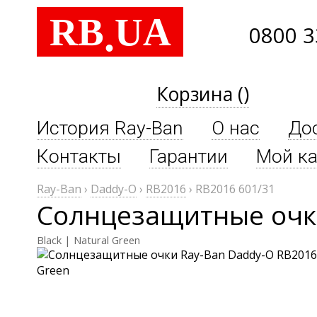
RB
UA
.
0800 3
Корзина ()
История Ray-Ban
О нас
До
Контакты
Гарантии
Мой ка
Ray-Ban
›
Daddy-O
›
RB2016
›
RB2016 601/31
Солнцезащитные очки
Black | Natural Green