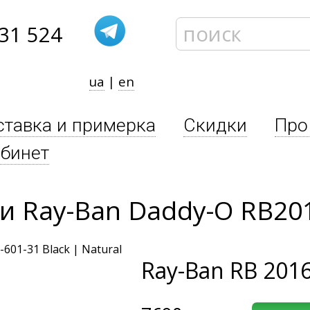
31 524
ua
|
en
ставка и примерка
Скидки
Про
бинет
 Ray-Ban Daddy-O RB201
Ray-Ban
RB 2016