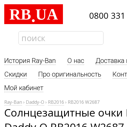
RB
UA
.
0800 331
История Ray-Ban
О нас
Доставка 
Скидки
Про оригинальность
Кон
Мой кабинет
Ray-Ban
›
Daddy-O
›
RB2016
›
RB2016 W2687
Солнцезащитные очки 
Daddy-O RB2016 W2687