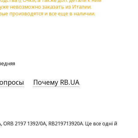
одства (( Очки, а также доп. детали к ним
) уже невозможно заказать из Италии.
ые производятся и все еще в наличии.
редняя
вопросы
Почему RB.UA
 ORB 2197 1392/0A, RB219713920A. Це все одні й