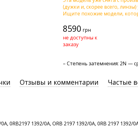
Эта модель уже снята с произв
(дужки и, скорее всего, линзы
Ищите похожие модели, котор
8590
грн
не доступны к
заказу
–
Степень затемнения
: 2N — с
чки
Отзывы и комментарии
Частые 
A, 0RB2197 1392/0A, ORB 2197 1392/0A, 0RB 2197 1392/0A,