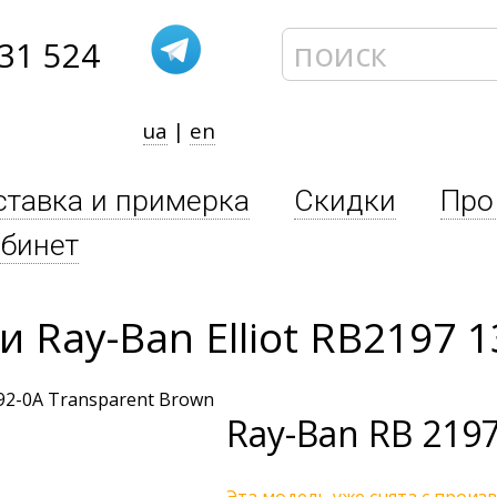
31 524
ua
|
en
ставка и примерка
Скидки
Про
бинет
Ray-Ban Elliot RB2197 1
Ray-Ban
RB 2197