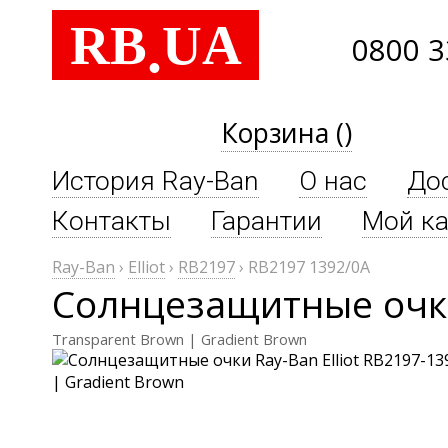
RB
UA
.
0800 3
Корзина ()
История Ray-Ban
О нас
До
Контакты
Гарантии
Мой ка
Ray-Ban
›
Elliot
›
RB2197
›
RB2197 1392/0A
Солнцезащитные очки 
Transparent Brown | Gradient Brown