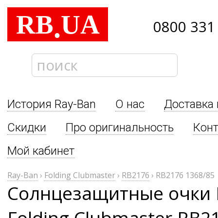
RB
UA
.
0800 331
История Ray-Ban
О нас
Доставка 
Скидки
Про оригинальность
Кон
Мой кабинет
Ray-Ban
›
Folding Clubmaster
›
RB2176
›
RB2176 1368/85
Солнцезащитные очки 
Folding Clubmaster RB2