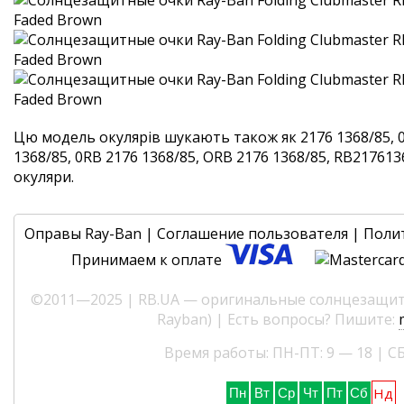
Цю модель окулярів шукають також як 2176 1368/85, 
1368/85, 0RB 2176 1368/85, ORB 2176 1368/85, RB2176136
окуляри.
Оправы Ray-Ban
|
Соглашение пользователя
|
Поли
Принимаем к оплате
©2011—2025 | RB.UA — оригинальные солнцезащитн
Rayban) | Есть вопросы? Пишите:
Время работы: ПН-ПТ: 9 — 18 | СБ
Нд
Пн
Вт
Ср
Чт
Пт
Сб