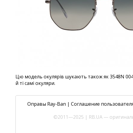
Цю модель окулярів шукають також як 3548N 004/7
й ті самі окуляри.
Оправы Ray-Ban
|
Соглашение пользовател
©2011—2025 | RB.UA — оригиналь