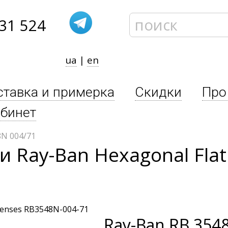
31 524
ua
|
en
ставка и примерка
Скидки
Про
бинет
N 004/71
 Ray-Ban Hexagonal Flat
Ray-Ban
RB 3548