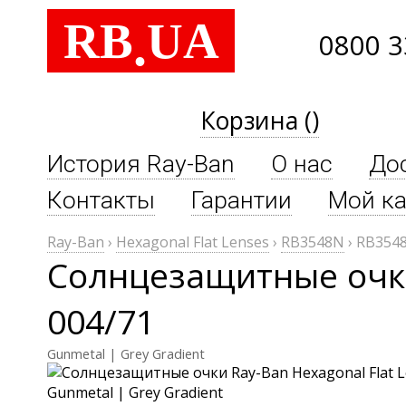
RB
UA
.
0800 3
Корзина ()
История Ray-Ban
О нас
До
Контакты
Гарантии
Мой ка
Ray-Ban
›
Hexagonal Flat Lenses
›
RB3548N
›
RB3548
Солнцезащитные очки
004/71
Gunmetal | Grey Gradient