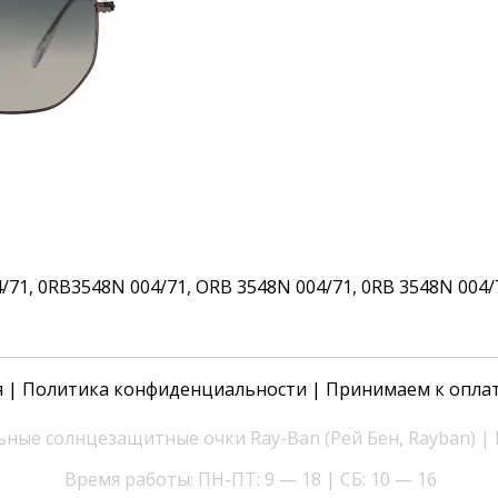
1, 0RB3548N 004/71, ORB 3548N 004/71, 0RB 3548N 004/7
я
|
Политика конфиденциальности
| Принимаем к опла
ные солнцезащитные очки Ray-Ban (Рей Бен, Rayban) |
Время работы: ПН-ПТ: 9 — 18 | СБ: 10 — 16