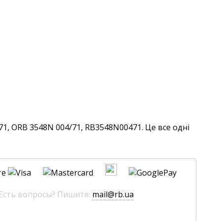
1, ORB 3548N 004/71, RB3548N00471. Це все одні
те
 Есть вопросы? Пишите:
mail@rb.ua