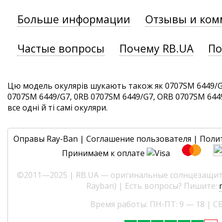
Больше информации
Отзывы и ком
Частые вопросы
Почему RB.UA
По
Цю модель окулярів шукають також як 0707SM 6449/G
0707SM 6449/G7, 0RB 0707SM 6449/G7, ORB 0707SM 644
все одні й ті самі окуляри.
Оправы Ray-Ban
|
Соглашение пользователя
|
Поли
Принимаем к оплате
©2011—2025 | RB.UA — оригинальные солнцезащитн
Rayban) | Есть вопросы? Пишите:
Время работы: ПН-ПТ: 9 — 18 | СБ