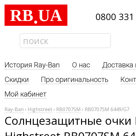
RB
UA
.
0800 331
История Ray-Ban
О нас
Доставка 
Скидки
Про оригинальность
Кон
Мой кабинет
Ray-Ban
›
Highstreet
›
RB0707SM
›
RB0707SM 6449/G7
Солнцезащитные очки 
Highstreet RB0707SM 6