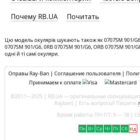
Почему RB.UA
Почитать
Цю модель окулярів шукають також як 0707SM 901/G6
0707SM 901/G6, 0RB 0707SM 901/G6, ORB 0707SM 901/G
одні й ті самі окуляри.
Оправы Ray-Ban
|
Соглашение пользователя
|
Поли
Принимаем к оплате
©2011—2025 | RB.UA — оригинальные солнцезащитн
Rayban) | Есть вопросы? Пишите:
Время работы: ПН-ПТ: 9 — 18 | СБ
Нд
Пн
Вт
Ср
Чт
Пт
Сб