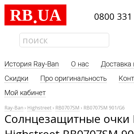
RB
UA
.
0800 331
История Ray-Ban
О нас
Доставка 
Скидки
Про оригинальность
Кон
Мой кабинет
Ray-Ban
›
Highstreet
›
RB0707SM
›
RB0707SM 901/G6
Солнцезащитные очки 
Highstreet RB0707SM 9