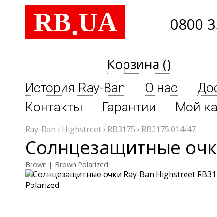
RB
UA
.
0800 3
Корзина ()
История Ray-Ban
О нас
До
Контакты
Гарантии
Мой ка
Ray-Ban
›
Highstreet
›
RB3175
›
RB3175 014/47
Солнцезащитные очки
Brown | Brown Polarized