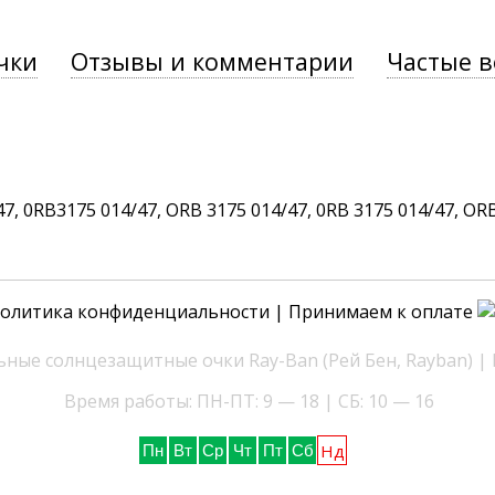
чки
Отзывы и комментарии
Частые 
 0RB3175 014/47, ORB 3175 014/47, 0RB 3175 014/47, ORB 3
олитика конфиденциальности
| Принимаем к оплате
ные солнцезащитные очки Ray-Ban (Рей Бен, Rayban) |
Время работы: ПН-ПТ: 9 — 18 | СБ: 10 — 16
Нд
Пн
Вт
Ср
Чт
Пт
Сб