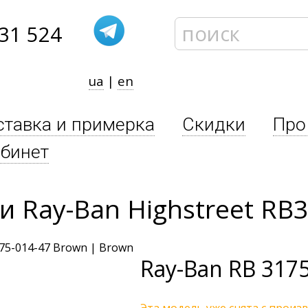
31 524
ua
|
en
ставка и примерка
Скидки
Про
бинет
 Ray-Ban Highstreet RB3
Ray-Ban
RB 3175