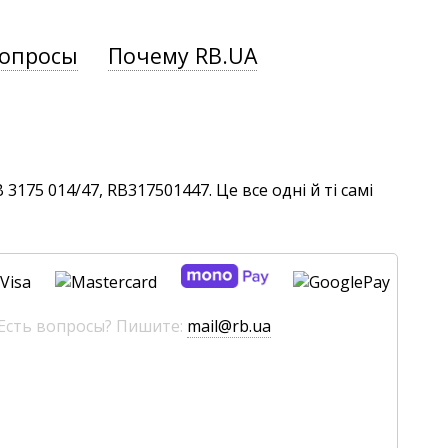
вопросы
Почему RB.UA
175 014/47, RB317501447. Це все одні й ті самі
 Есть вопросы? Пишите:
mail@rb.ua