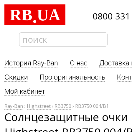
RB
UA
.
0800 331
История Ray-Ban
О нас
Доставка 
Скидки
Про оригинальность
Кон
Мой кабинет
Ray-Ban
›
Highstreet
›
RB3750
›
RB3750 004/B1
Солнцезащитные очки 
Highstreet RB3750 004/