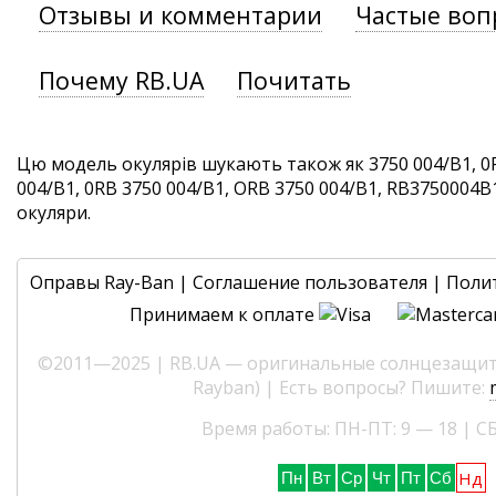
Отзывы и комментарии
Частые воп
Почему RB.UA
Почитать
Цю модель окулярів шукають також як 3750 004/B1, 0
004/B1, 0RB 3750 004/B1, ORB 3750 004/B1, RB3750004B1.
окуляри.
Оправы Ray-Ban
|
Соглашение пользователя
|
Поли
Принимаем к оплате
©2011—2025 | RB.UA — оригинальные солнцезащитн
Rayban) | Есть вопросы? Пишите:
Время работы: ПН-ПТ: 9 — 18 | СБ
Нд
Пн
Вт
Ср
Чт
Пт
Сб