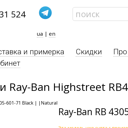
31 524
ua
|
en
ставка и примерка
Скидки
Про
бинет
 Ray-Ban Highstreet RB4
Ray-Ban
RB 4305