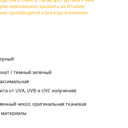
одства (( Очки, а также доп. детали к ним
) уже невозможно заказать из Италии.
ые производятся и все еще в наличии.
черный
онат / темный зеленый
максимальная
ита от UVA, UVB и UVC излучения)
менный чехол, оригинальная тканевая
. материалы