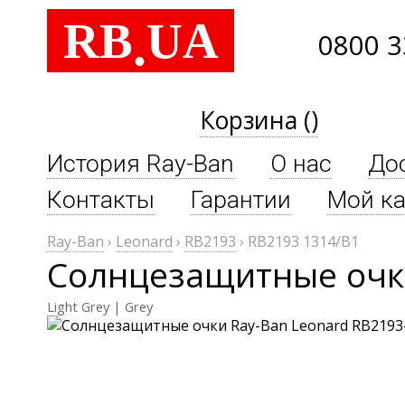
RB
UA
.
0800 3
Корзина ()
История Ray-Ban
О нас
До
Контакты
Гарантии
Мой ка
Ray-Ban
›
Leonard
›
RB2193
›
RB2193 1314/B1
Солнцезащитные очки
Light Grey | Grey