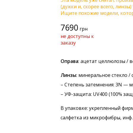
Эта модель уже снята с произв
(дужки и, скорее всего, линзы
Ищите похожие модели, котор
7690
грн
не доступны к
заказу
Оправа
: ацетат целлюлозы / 
Линзы
: минеральное стекло /
–
Степень затемнения
: 3N — 
–
УФ-защита
: UV400 (100% защ
В упаковке: укрепленный фир
салфетка из микрофибры, инф