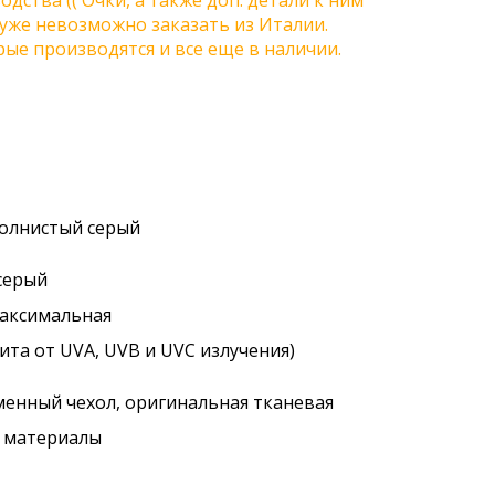
одства (( Очки, а также доп. детали к ним
) уже невозможно заказать из Италии.
ые производятся и все еще в наличии.
волнистый серый
 серый
максимальная
ита от UVA, UVB и UVC излучения)
менный чехол, оригинальная тканевая
. материалы