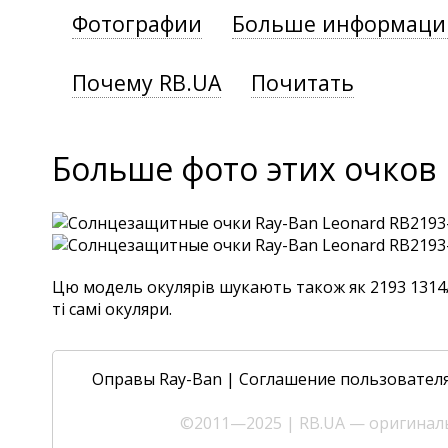
Фотографии
Больше информаци
Почему RB.UA
Почитать
Больше фото этих очков
Цю модель окулярів шукають також як 2193 1314/B
ті самі окуляри.
Оправы Ray-Ban
|
Соглашение пользовател
©2011—2025 | RB.UA — оригиналь