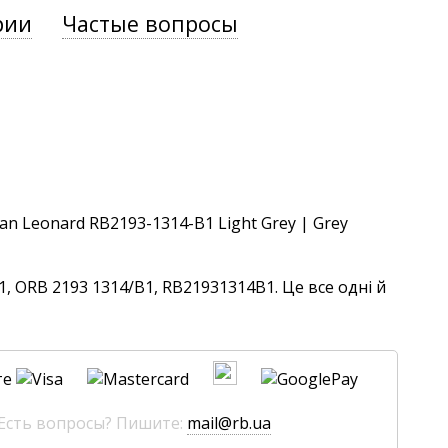
рии
Частые вопросы
, ORB 2193 1314/B1, RB21931314B1. Це все одні й
те
 Есть вопросы? Пишите:
mail@rb.ua