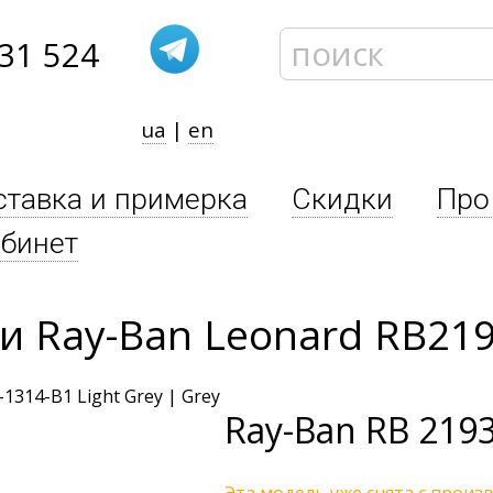
31 524
ua
|
en
ставка и примерка
Скидки
Про
бинет
 Ray-Ban Leonard RB219
Ray-Ban
RB 2193