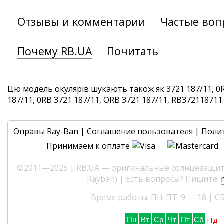
Отзывы и комментарии
Частые воп
Почему RB.UA
Почитать
Цю модель окулярів шукають також як 3721 187/11, 0R
187/11, 0RB 3721 187/11, ORB 3721 187/11, RB372118711. 
Оправы Ray-Ban
|
Соглашение пользователя
|
Поли
Принимаем к оплате
©2011—2025 | RB.UA — оригинальные солнцезащитн
Rayban) | Есть вопросы? Пишите:
Время работы: ПН-ПТ: 9 — 18 | СБ
Нд
Пн
Вт
Ср
Чт
Пт
Сб