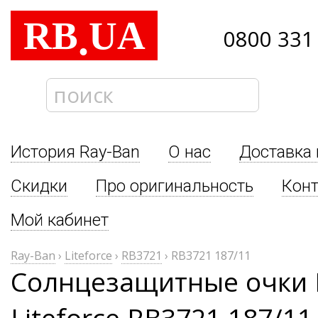
RB
UA
.
0800 331
История Ray-Ban
О нас
Доставка 
Скидки
Про оригинальность
Кон
Мой кабинет
Ray-Ban
›
Liteforce
›
RB3721
›
RB3721 187/11
Солнцезащитные очки 
Liteforce RB3721 187/11