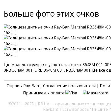
Больше фото этих очков
Цю модель окулярів шукають також як 3648M 001, 0R
0RB 3648M 001, ORB 3648M 001, RB3648M001. Це все одні
Оправы Ray-Ban
|
Соглашение пользователя
|
Поли
Принимаем к оплате
©2011—2025 | RB.UA — оригинальные солнцезащитн
Rayban) | Есть вопросы? Пишите: