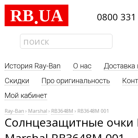
RB
UA
.
0800 331
История Ray-Ban
О нас
Доставка 
Скидки
Про оригинальность
Кон
Мой кабинет
Ray-Ban
›
Marshal
›
RB3648M
›
RB3648M 001
Солнцезащитные очки 
Marshal RB3648M 001