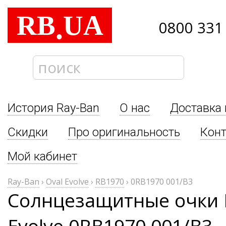
RB
UA
.
0800 331
История Ray-Ban
О нас
Доставка 
Скидки
Про оригинальность
Кон
Мой кабинет
Ray-Ban
›
Oval Evolve
›
RB1970
›
0RB1970 001/B3
Солнцезащитные очки R
Evolve 0RB1970 001/B3