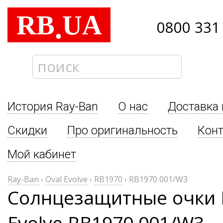
RB
UA
.
0800 331
История Ray-Ban
О нас
Доставка 
Скидки
Про оригинальность
Кон
Мой кабинет
Ray-Ban
›
Oval Evolve
›
RB1970
›
RB1970 001/W3
Солнцезащитные очки R
Evolve RB1970 001/W3