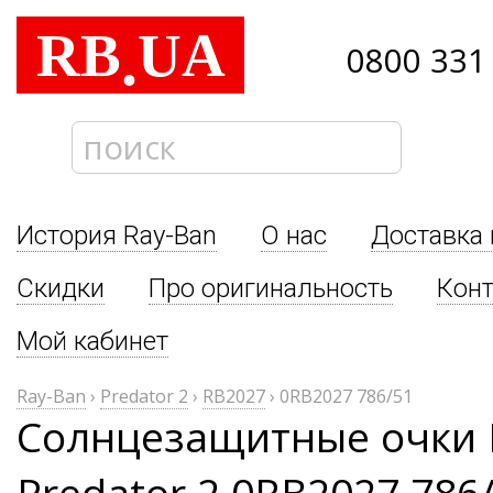
RB
UA
.
0800 331
История Ray-Ban
О нас
Доставка 
Скидки
Про оригинальность
Кон
Мой кабинет
Ray-Ban
›
Predator 2
›
RB2027
›
0RB2027 786/51
Солнцезащитные очки 
Predator 2 0RB2027 786