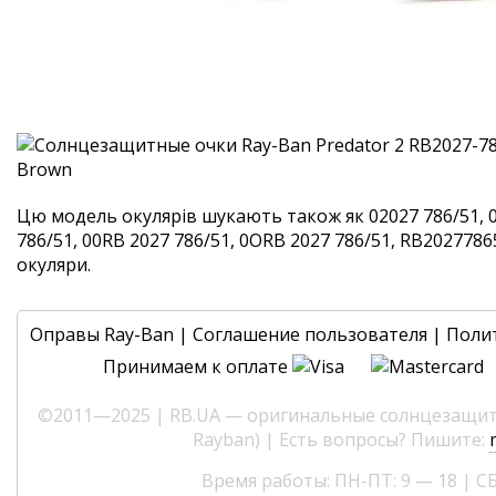
Цю модель окулярів шукають також як 02027 786/51, 
786/51, 00RB 2027 786/51, 0ORB 2027 786/51, RB202778651
окуляри.
Оправы Ray-Ban
|
Соглашение пользователя
|
Поли
Принимаем к оплате
©2011—2025 | RB.UA — оригинальные солнцезащитн
Rayban) | Есть вопросы? Пишите:
Время работы: ПН-ПТ: 9 — 18 | СБ