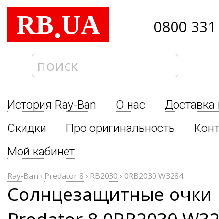
RB
UA
.
0800 331
История Ray-Ban
О нас
Доставка 
Скидки
Про оригинальность
Кон
Мой кабинет
Ray-Ban
›
Predator 8
›
RB2030
›
0RB2030 W3284
Солнцезащитные очки 
Predator 8 0RB2030 W3