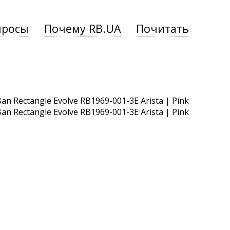
просы
Почему RB.UA
Почитать