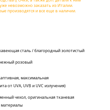
одства (( Очки, а также доп. детали к ним
) уже невозможно заказать из Италии.
ые производятся и все еще в наличии.
ржавеющая сталь / благородный золотистый
/ нежный розовый
адаптивная, максимальная
ита от UVA, UVB и UVC излучения)
менный чехол, оригинальная тканевая
. материалы