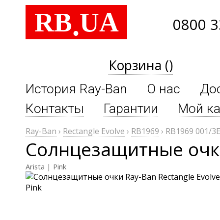
RB
UA
.
0800 3
Корзина ()
История Ray-Ban
О нас
До
Контакты
Гарантии
Мой ка
Ray-Ban
›
Rectangle Evolve
›
RB1969
›
RB1969 001/3
Солнцезащитные очки 
Arista | Pink