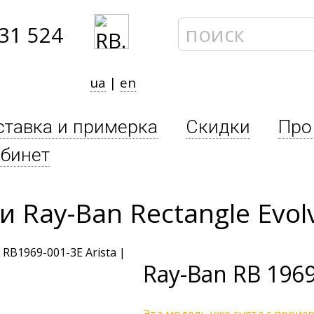
31 524
ua
|
en
ставка и примерка
Скидки
Про
бинет
E
Ray-Ban Rectangle Evol
Ray-Ban
RB 1969