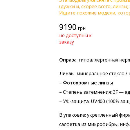
Эта модель уже снята с произв
(дужки и, скорее всего, линзы
Ищите похожие модели, котор
9190
грн
не доступны к
заказу
Оправа
: гипоаллергенная не
Линзы
: минеральное стекло 
–
Фотохромные линзы
–
Степень затемнения
: 3F — 
–
УФ-защита
: UV400 (100% защ
В упаковке: укрепленный фир
салфетка из микрофибры, инф