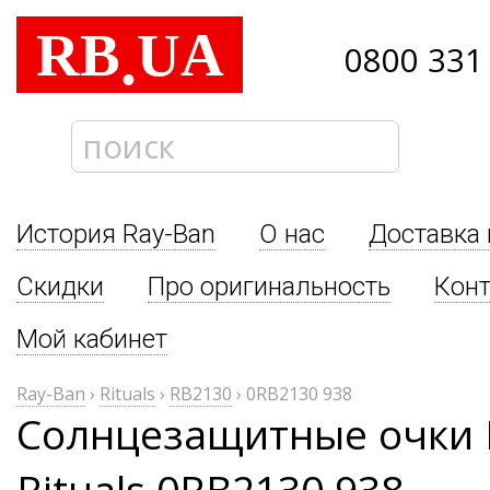
RB
UA
.
0800 331
История Ray-Ban
О нас
Доставка 
Скидки
Про оригинальность
Кон
Мой кабинет
Ray-Ban
›
Rituals
›
RB2130
›
0RB2130 938
Солнцезащитные очки 
Rituals 0RB2130 938