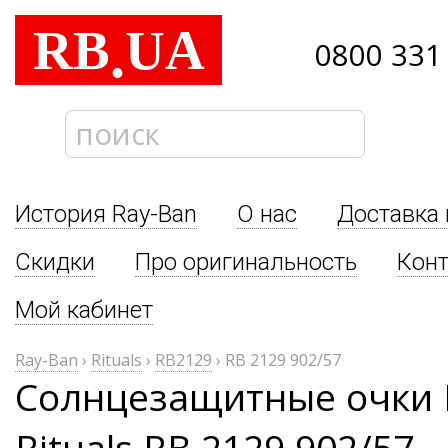
RB
UA
.
0800 331
История Ray-Ban
О нас
Доставка 
Скидки
Про оригинальность
Кон
Мой кабинет
Ray-Ban
›
Rituals
›
RB2129
›
RB 2129 902/57
Солнцезащитные очки 
Rituals RB 2129 902/57