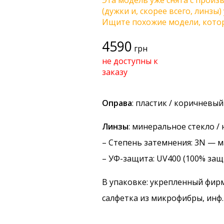
Эта модель уже снята с произв
(дужки и, скорее всего, линзы
Ищите похожие модели, котор
4590
грн
не доступны к
заказу
Оправа
: пластик / коричневы
Линзы
: минеральное стекло /
–
Степень затемнения
: 3N — 
–
УФ-защита
: UV400 (100% защ
В упаковке: укрепленный фир
салфетка из микрофибры, инф