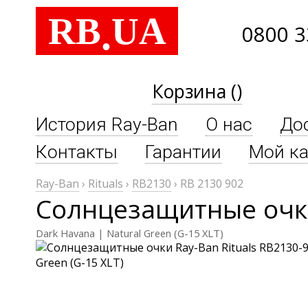
RB
UA
.
0800 3
Корзина ()
История Ray-Ban
О нас
До
Контакты
Гарантии
Мой ка
Ray-Ban
›
Rituals
›
RB2130
›
RB 2130 902
Солнцезащитные очки 
Dark Havana | Natural Green (G-15 XLT)