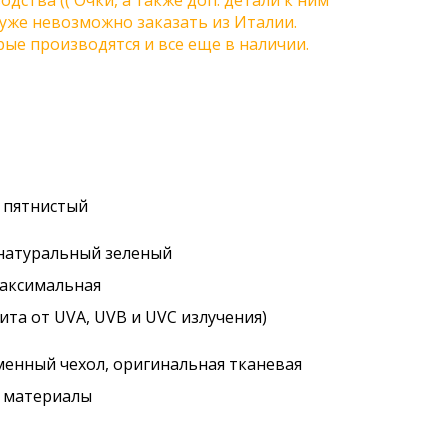
одства (( Очки, а также доп. детали к ним
) уже невозможно заказать из Италии.
ые производятся и все еще в наличии.
й пятнистый
 натуральный зеленый
максимальная
ита от UVA, UVB и UVC излучения)
менный чехол, оригинальная тканевая
. материалы