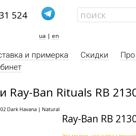
31 524
ua
|
en
ставка и примерка
Скидки
Про
бинет
Ray-Ban Rituals RB 213
Ray-Ban
RB 2130