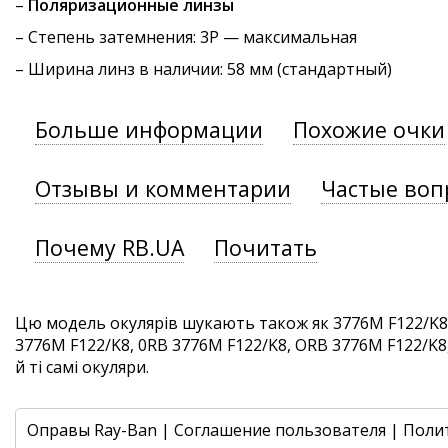
–
Поляризационные линзы
–
Степень затемнения
: 3P — максимальная
– Ширина линз в наличии: 58 мм (стандартный)
Больше информации
Похожие очки
Отзывы и комментарии
Частые воп
Почему RB.UA
Почитать
Цю модель окулярів шукають також як 3776M F122/K8
3776M F122/K8, 0RB 3776M F122/K8, ORB 3776M F122/K8
й ті самі окуляри.
Оправы Ray-Ban
|
Соглашение пользователя
|
Поли