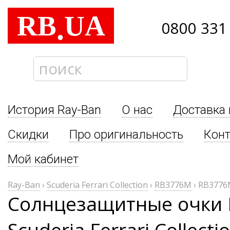
RB
UA
.
0800 331
История Ray-Ban
О нас
Доставка 
Скидки
Про оригинальность
Кон
Мой кабинет
Ray-Ban
›
Scuderia Ferrari Collection
›
RB3776M
›
RB3776
Солнцезащитные очки 
Scuderia Ferrari Collec