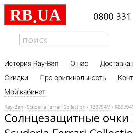
RB
UA
.
0800 331
История Ray-Ban
О нас
Доставка 
Скидки
Про оригинальность
Кон
Мой кабинет
Ray-Ban
›
Scuderia Ferrari Collection
›
RB3794M
›
RB3794
Солнцезащитные очки 
Scuderia Ferrari Collec