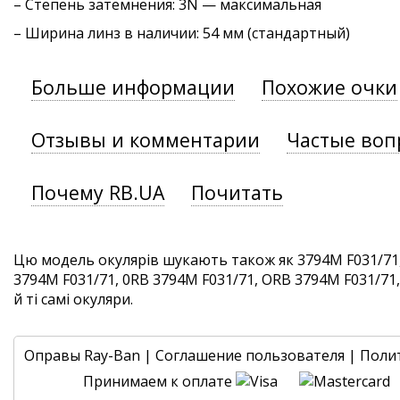
–
Степень затемнения
: 3N — максимальная
– Ширина линз в наличии: 54 мм (стандартный)
Больше информации
Похожие очки
Отзывы и комментарии
Частые воп
Почему RB.UA
Почитать
Цю модель окулярів шукають також як 3794M F031/71
3794M F031/71, 0RB 3794M F031/71, ORB 3794M F031/71
й ті самі окуляри.
Оправы Ray-Ban
|
Соглашение пользователя
|
Поли
Принимаем к оплате