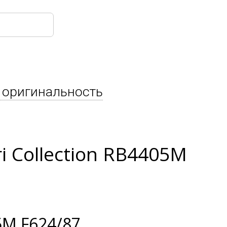
 оригинальность
i Collection RB4405M
M F624/87