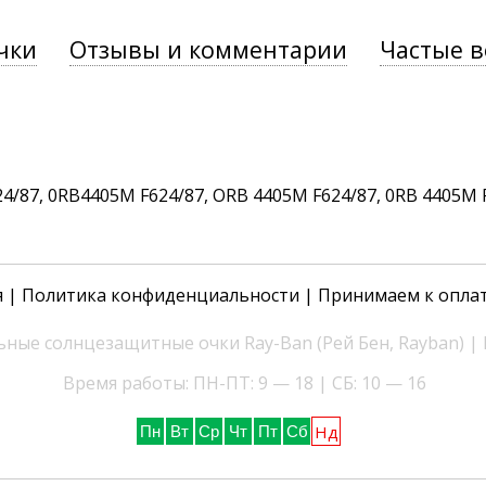
чки
Отзывы и комментарии
Частые 
/87, 0RB4405M F624/87, ORB 4405M F624/87, 0RB 4405M 
я
|
Политика конфиденциальности
| Принимаем к опла
ные солнцезащитные очки Ray-Ban (Рей Бен, Rayban) |
Время работы: ПН-ПТ: 9 — 18 | СБ: 10 — 16
Нд
Пн
Вт
Ср
Чт
Пт
Сб