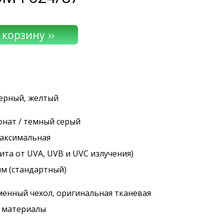
черный, желтый
онат / темный серый
максимальная
ита от UVA, UVB и UVC излучения)
мм (стандартный)
менный чехол, оригинальная тканевая
. материалы