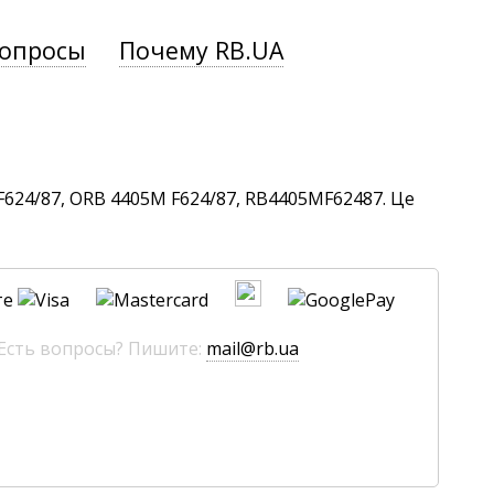
вопросы
Почему RB.UA
F624/87, ORB 4405M F624/87, RB4405MF62487. Це
те
 Есть вопросы? Пишите:
mail@rb.ua