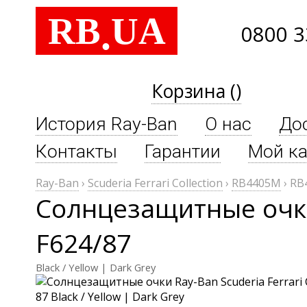
RB
UA
.
0800 3
Корзина ()
История Ray-Ban
О нас
До
Контакты
Гарантии
Мой ка
Ray-Ban
›
Scuderia Ferrari Collection
›
RB4405M
›
RB
Солнцезащитные очки 
F624/87
Black / Yellow | Dark Grey