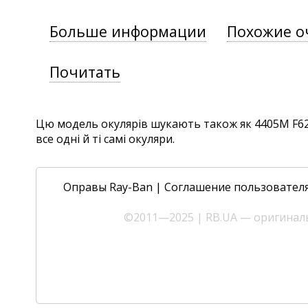
Больше информации
Похожие о
Почитать
Цю модель окулярів шукають також як 4405M F624
все одні й ті самі окуляри.
Оправы Ray-Ban
|
Соглашение пользовател
©2011—2025 | RB.UA — оригиналь