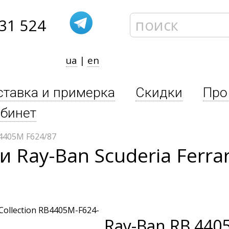
31 524
ua
|
en
ставка и примерка
Скидки
Про
бинет
4405M F624/87
Ray-Ban Scuderia Ferrar
Ray-Ban
RB 4405