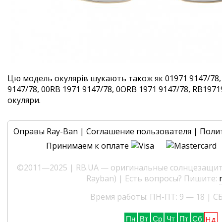
Цю модель окулярів шукають також як 01971 9147/78,
9147/78, 00RB 1971 9147/78, 0ORB 1971 9147/78, RB19719
окуляри.
Оправы Ray-Ban
|
Соглашение пользователя
|
Поли
Принимаем к оплате
©2011—2025 | RB.UA — оригинальные солнцезащитн
Rayban) | Есть вопросы? Пишите:
Время работы: ПН-ПТ: 9 — 18 | СБ
Нд
Пн
Вт
Ср
Чт
Пт
Сб