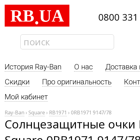
RB
UA
.
0800 331
История Ray-Ban
О нас
Доставка 
Скидки
Про оригинальность
Кон
Мой кабинет
Ray-Ban
›
Square
›
RB1971
›
0RB1971 9147/78
Солнцезащитные очки 
Square 0RB1971 9147/7