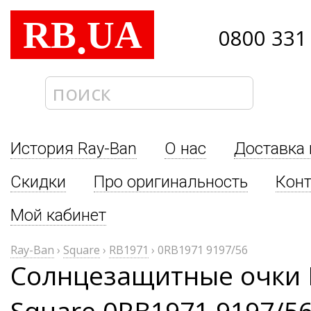
RB
UA
.
0800 331
История Ray-Ban
О нас
Доставка 
Скидки
Про оригинальность
Кон
Мой кабинет
Ray-Ban
›
Square
›
RB1971
›
0RB1971 9197/56
Солнцезащитные очки 
Square 0RB1971 9197/5