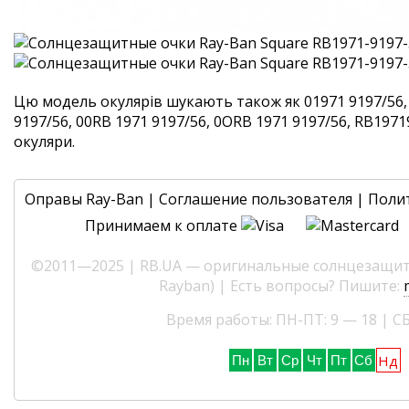
Цю модель окулярів шукають також як 01971 9197/56,
9197/56, 00RB 1971 9197/56, 0ORB 1971 9197/56, RB19719
окуляри.
Оправы Ray-Ban
|
Соглашение пользователя
|
Поли
Принимаем к оплате
©2011—2025 | RB.UA — оригинальные солнцезащитн
Rayban) | Есть вопросы? Пишите:
Время работы: ПН-ПТ: 9 — 18 | СБ
Нд
Пн
Вт
Ср
Чт
Пт
Сб