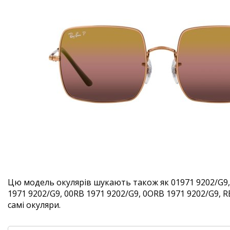
Цю модель окулярів шукають також як 01971 9202/G9,
1971 9202/G9, 00RB 1971 9202/G9, 0ORB 1971 9202/G9, R
самі окуляри.