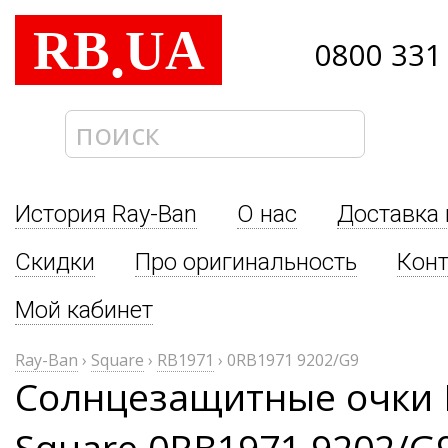
RB
UA
.
0800 331
История Ray-Ban
О нас
Доставка 
Скидки
Про оригинальность
Кон
Мой кабинет
Ray-Ban
›
Square
›
RB1971
›
0RB1971 9202/G9
Солнцезащитные очки 
Square 0RB1971 9202/G