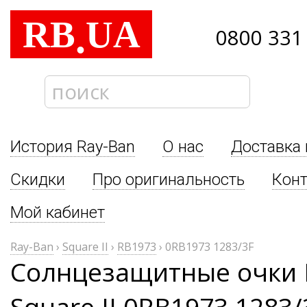
RB
UA
.
0800 331
История Ray-Ban
О нас
Доставка 
Скидки
Про оригинальность
Кон
Мой кабинет
Ray-Ban
›
Square II
›
RB1973
›
0RB1973 1283/3F
Солнцезащитные очки 
Square II 0RB1973 1283/