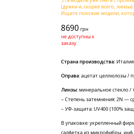
Эта модель уже снята с произв
(дужки и, скорее всего, линзы
Ищите похожие модели, котор
8690
грн
не доступны к
заказу
Страна производства:
Италия
Оправа
: ацетат целлюлозы / 
Линзы
: минеральное стекло /
–
Степень затемнения
: 2N — с
–
УФ-защита
: UV400 (100% защ
В упаковке: укрепленный фир
салфетка из микрофибры, инф