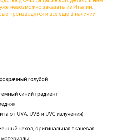
одства (( Очки, а также доп. детали к ним
) уже невозможно заказать из Италии.
ые производятся и все еще в наличии.
прозрачный голубой
 темный синий градиент
редняя
ита от UVA, UVB и UVC излучения)
менный чехол, оригинальная тканевая
. материалы