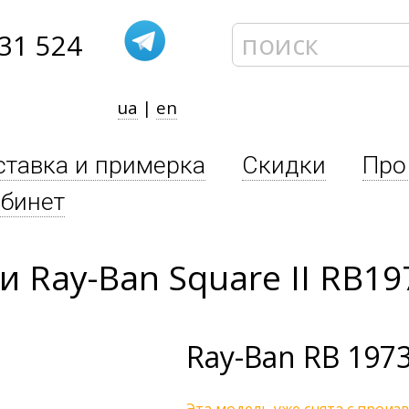
31 524
ua
|
en
ставка и примерка
Скидки
Про
бинет
 Ray-Ban Square II RB19
Ray-Ban
RB 197