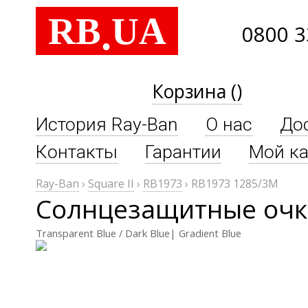
RB
UA
.
0800 3
Корзина ()
История Ray-Ban
О нас
До
Контакты
Гарантии
Мой ка
Ray-Ban
›
Square II
›
RB1973
›
RB1973 1285/3M
Солнцезащитные очки
Transparent Blue / Dark Blue| Gradient Blue