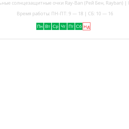
ные солнцезащитные очки Ray-Ban (Рей Бен, Rayban) |
Время работы: ПН-ПТ: 9 — 18 | СБ: 10 — 16
Нд
Пн
Вт
Ср
Чт
Пт
Сб