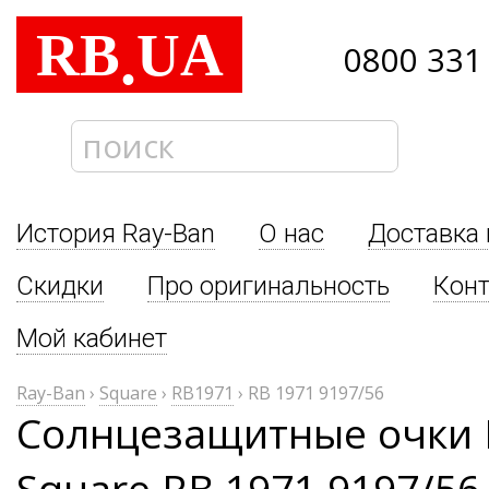
RB
UA
.
0800 331
История Ray-Ban
О нас
Доставка 
Скидки
Про оригинальность
Кон
Мой кабинет
Ray-Ban
›
Square
›
RB1971
›
RB 1971 9197/56
Солнцезащитные очки 
Square RB 1971 9197/56