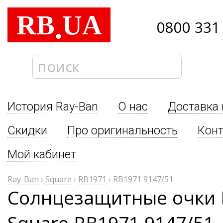
RB
UA
.
0800 331
История Ray-Ban
О нас
Доставка 
Скидки
Про оригинальность
Кон
Мой кабинет
Ray-Ban
›
Square
›
RB1971
›
RB1971 9147/51
Солнцезащитные очки 
Square RB1971 9147/51