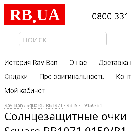
RB
UA
.
0800 331
История Ray-Ban
О нас
Доставка 
Скидки
Про оригинальность
Кон
Мой кабинет
Ray-Ban
›
Square
›
RB1971
›
RB1971 9150/B1
Солнцезащитные очки 
Square RB1971 9150/B1