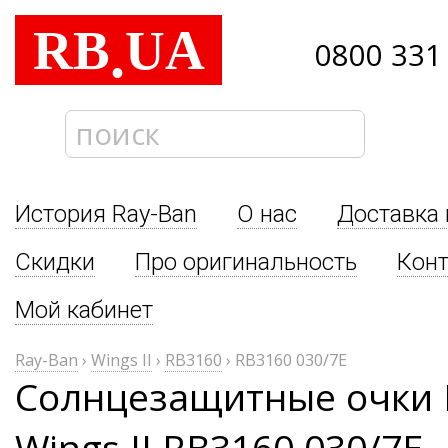
RB
UA
.
0800 331
История Ray-Ban
О нас
Доставка 
Скидки
Про оригинальность
Кон
Мой кабинет
Ray-Ban
›
Wings II
›
RB3160
›
RB3160 030/7E
Солнцезащитные очки 
Wings II RB3160 030/7E