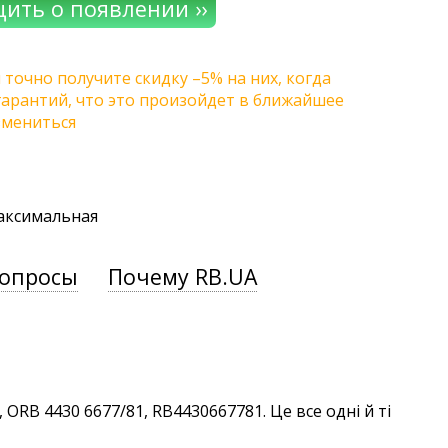
 точно получите скидку –5% на них, когда
 гарантий, что это произойдет в ближайшее
змениться
максимальная
вопросы
Почему RB.UA
ORB 4430 6677/81, RB4430667781. Це все одні й ті