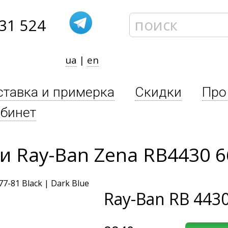
31 524
ua
|
en
ставка и примерка
Скидки
Про
бинет
 Ray-Ban Zena RB4430 6
Ray-Ban
RB 4430