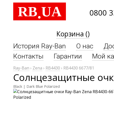
RB
UA
.
0800 3
Корзина ()
История Ray-Ban
О нас
До
Контакты
Гарантии
Мой ка
Ray-Ban
›
Zena
›
RB4430
›
RB4430 6677/81
Солнцезащитные очки
Black | Dark Blue Polarized