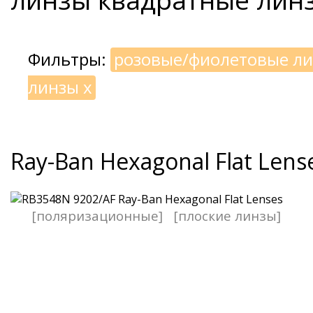
Фильтры:
розовые/фиолетовые л
линзы
x
Ray-Ban Hexagonal Flat Lens
[поляризационные]
[плоские линзы]