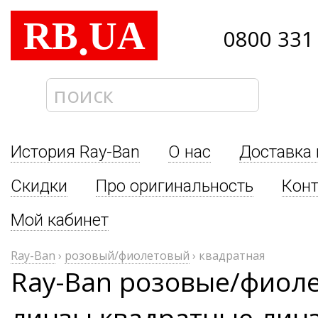
RB
UA
.
0800 331
История Ray-Ban
О нас
Доставка 
Скидки
Про оригинальность
Кон
Мой кабинет
Ray-Ban
›
розовый/фиолетовый
›
квадратная
Ray-Ban розовые/фиол
линзы квадратные лин