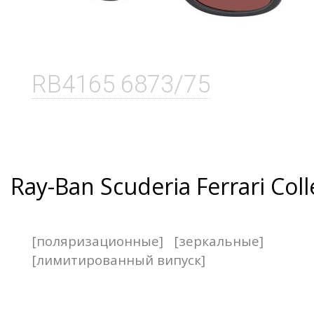
RB4165 6873/75
Ray-Ban Scuderia Ferrari Coll
[поляризационные]
[зеркальные]
[лимитированный випуск]