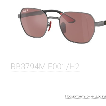
RB3794M F001/H2
Посмотреть очки досту