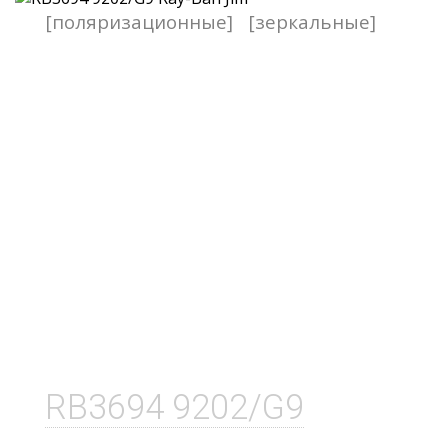
[поляризационные]
[зеркальные]
RB3694 9202/G9