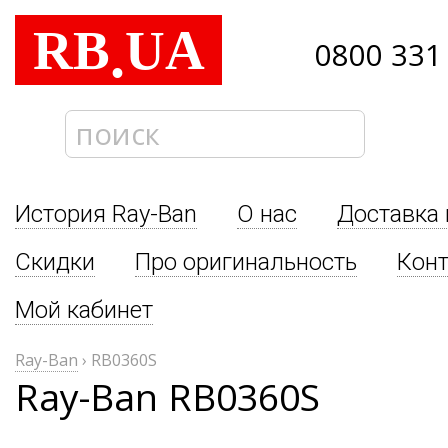
RB
UA
.
0800 331
История Ray-Ban
О нас
Доставка 
Скидки
Про оригинальность
Кон
Мой кабинет
Ray-Ban
›
RB0360S
Ray-Ban RB0360S