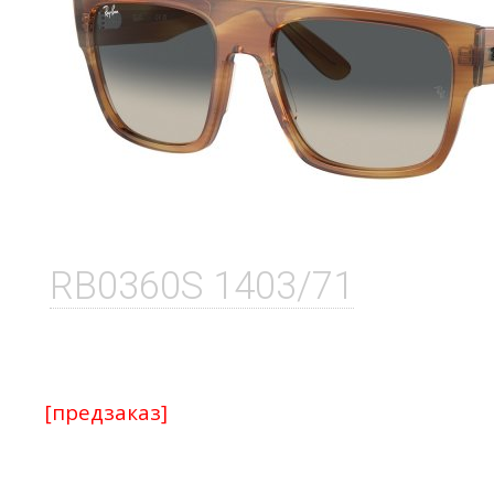
RB0360S 1403/71
[предзаказ]