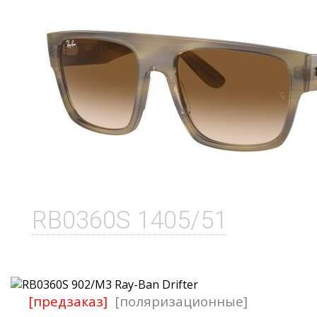
RB0360S 1405/51
[предзаказ]
[поляризационные]