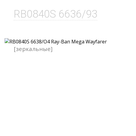
RB0840S 6636/93
[зеркальные]