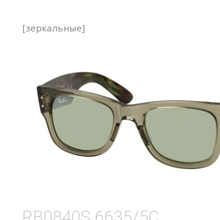
[зеркальные]
RB0840S 6635/5C