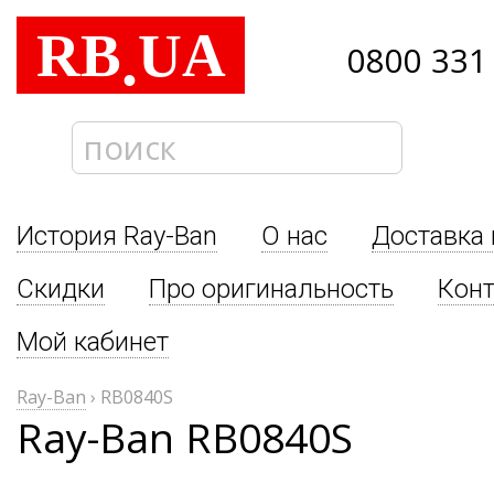
RB
UA
.
0800 331
История Ray-Ban
О нас
Доставка 
Скидки
Про оригинальность
Кон
Мой кабинет
Ray-Ban
›
RB0840S
Ray-Ban RB0840S