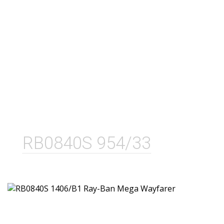
RB0840S 954/33