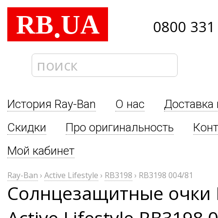
RB
UA
.
0800 331
История Ray-Ban
О нас
Доставка 
Скидки
Про оригинальность
Кон
Мой кабинет
Ray-Ban
›
Active Lifestyle
›
RB3198
›
RB3198 004/81
Солнцезащитные очки 
Active Lifestyle RB3198 