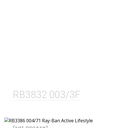
RB3832 003/3F
[хит продаж]