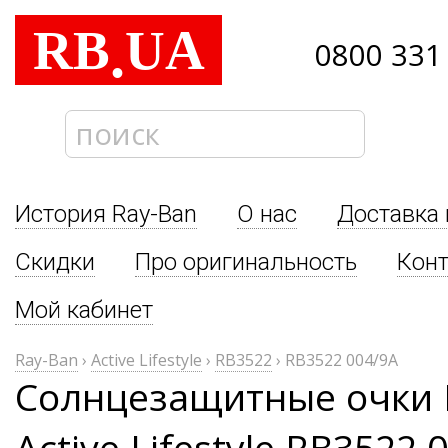
RB
UA
.
0800 331
История Ray-Ban
О нас
Доставка 
Скидки
Про оригинальность
Кон
Мой кабинет
Ray-Ban
›
Active Lifestyle
›
RB3522
›
RB3522 004/9A
Солнцезащитные очки 
Active Lifestyle RB3522 