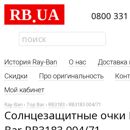
RB
UA
.
0800 331
История Ray-Ban
О нас
Доставка 
Скидки
Про оригинальность
Кон
Мой кабинет
Ray-Ban
›
Top Bar
›
RB3183
›
RB3183 004/71
Солнцезащитные очки 
Bar RB3183 004/71